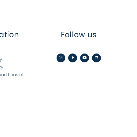
ation
Follow us
cy
cy
nditions of