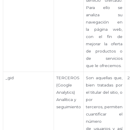
servicio ofertado.
Para ello se
analiza su
navegación en
la página web,
con el fin de
mejorar la oferta
de productos o
de servicios
que le ofrecemos.
_gid
TERCEROS
Son aquellas que,
2
(Google
bien tratadas por
Analytics)
el titular del sitio, o
Analítica y
por
seguimiento
terceros, permiten
cuantificar el
número
de usuarios y así