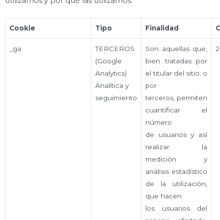
utilizamos y por qué las utilizamos:
Cookie
Tipo
Finalidad
C
_ga
TERCEROS
Son aquellas que,
2
(Google
bien tratadas por
Analytics)
el titular del sitio, o
Analítica y
por
seguimiento
terceros, permiten
cuantificar el
número
de usuarios y así
realizar la
medición y
análisis estadístico
de la utilización,
que hacen
los usuarios del