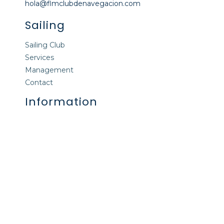
hola@flmclubdenavegacion.com
Sailing
Sailing Club
Services
Management
Contact
Information
Legal notice
Privacy Policy
Cookies Policy
Terms and conditions of use
Follow us